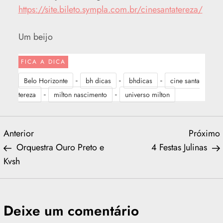
https://site.bileto.sympla.com.br/cinesantatereza/
Um beijo
FICA A DICA
-
-
-
Belo Horizonte
bh dicas
bhdicas
cine santa
-
-
tereza
milton nascimento
universo milton
N
Previous
Anterior
Próximo
Post
P
Orquestra Ouro Preto e
4 Festas Julinas
a
Kvsh
v
e
Deixe um comentário