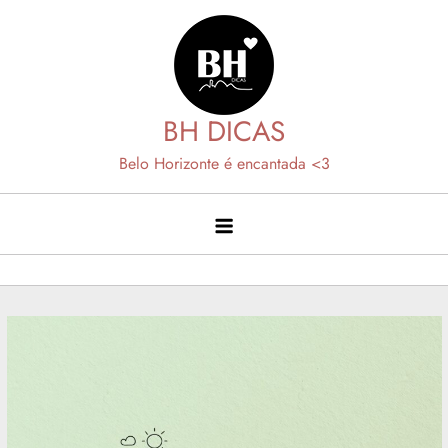
Skip
to
content
BH DICAS
Belo Horizonte é encantada <3