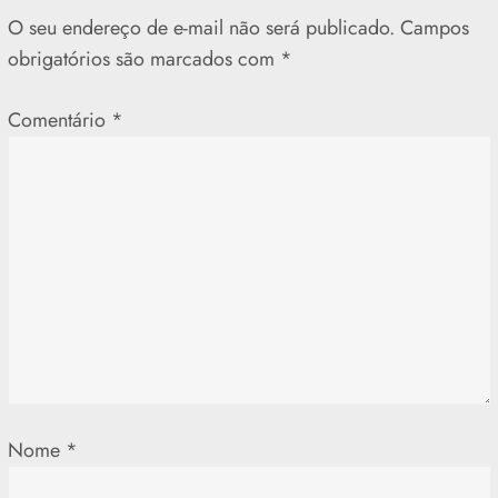
g
O seu endereço de e-mail não será publicado.
Campos
a
obrigatórios são marcados com
*
ç
Comentário
*
ã
o
d
e
P
o
Nome
*
s