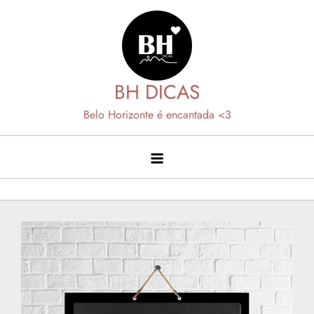
Skip
to
content
BH DICAS
Belo Horizonte é encantada <3