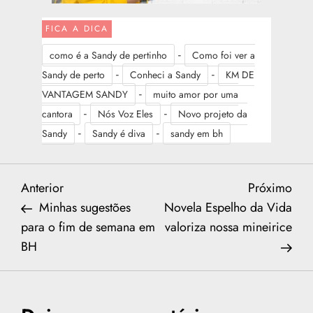
FICA A DICA
-
como é a Sandy de pertinho
Como foi ver a
-
-
Sandy de perto
Conheci a Sandy
KM DE
-
VANTAGEM SANDY
muito amor por uma
-
-
cantora
Nós Voz Eles
Novo projeto da
-
-
Sandy
Sandy é diva
sandy em bh
N
Previous
Nex
Anterior
Próximo
Post
Post
Minhas sugestões
Novela Espelho da Vida
a
para o fim de semana em
valoriza nossa mineirice
BH
v
e