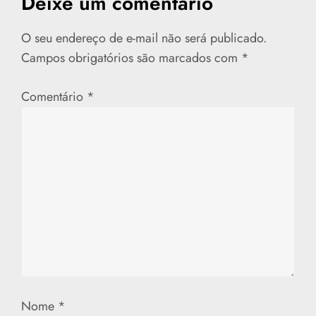
Deixe um comentário
g
a
O seu endereço de e-mail não será publicado.
Campos obrigatórios são marcados com
*
ç
Comentário
*
ã
o
d
e
P
o
s
Nome
*