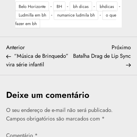
-
-
-
-
Belo Horizonte
BH
bh dicas
bhdicas
-
-
Ludmilla em bh
numanice ludmila bh
o que
fazer em bh
N
Previous
Ne
Anterior
Próximo
Post
Po
“Música de Brinquedo”
Batalha Drag de Lip Sync
a
vira série infantil
v
e
Deixe um comentário
g
O seu endereço de e-mail não será publicado.
a
Campos obrigatórios são marcados com
*
ç
Comentário
*