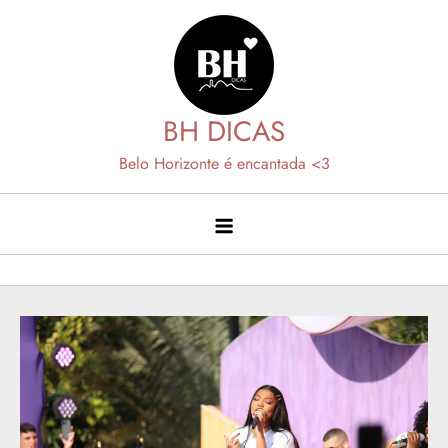
Skip
to
content
BH DICAS
Belo Horizonte é encantada <3