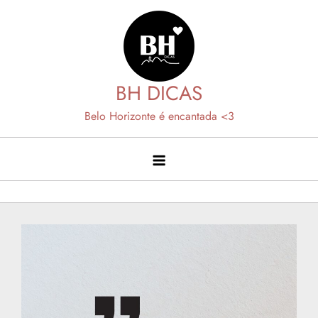
Skip
to
content
BH DICAS
Belo Horizonte é encantada <3