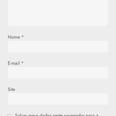
e
P
o
Nome
*
s
t
E-mail
*
Site
Salvar meus dados neste navegador para a