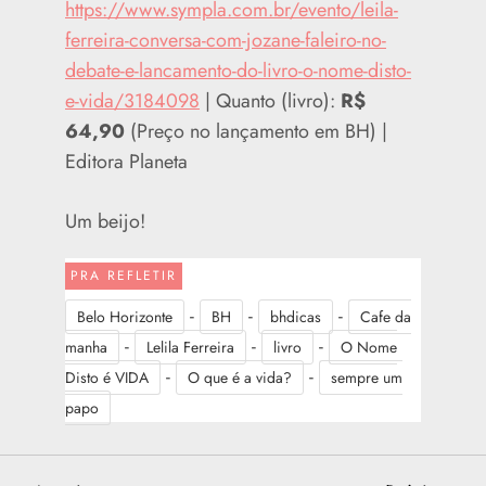
https://www.sympla.com.br/evento/leila-
ferreira-conversa-com-jozane-faleiro-no-
debate-e-lancamento-do-livro-o-nome-disto-
e-vida/3184098
| Quanto (livro):
R$
64,90
(Preço no lançamento em BH) |
Editora Planeta
Um beijo!
PRA REFLETIR
-
-
-
Belo Horizonte
BH
bhdicas
Cafe da
-
-
-
manha
Lelila Ferreira
livro
O Nome
-
-
Disto é VIDA
O que é a vida?
sempre um
papo