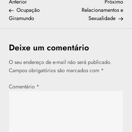
N
Previous
Nex
Anterior
Próximo
Post
Post
Ocupação
Relacionamentos e
a
Giramundo
Sexualidade
v
e
Deixe um comentário
g
O seu endereço de e-mail não será publicado.
a
Campos obrigatórios são marcados com
*
ç
Comentário
*
ã
o
d