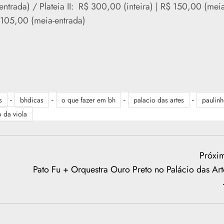
entrada) / Plateia II: R$ 300,00 (inteira) | R$ 150,00 (meia
$ 105,00 (meia-entrada)
-
-
-
-
s
bhdicas
o que fazer em bh
palacio das artes
paulin
 da viola
Próxi
Pato Fu + Orquestra Ouro Preto no Palácio das Art