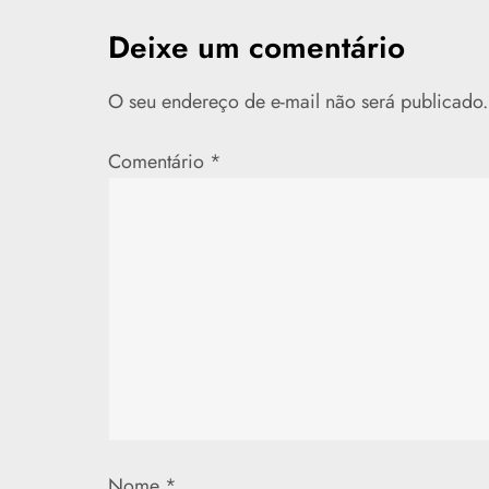
e
Deixe um comentário
g
O seu endereço de e-mail não será publicado.
a
ç
Comentário
*
ã
o
d
e
P
o
Nome
*