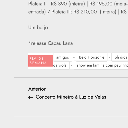
Plateia I: R$ 390 (inteira) | R$ 195,00 (meia-
entrada) / Plateia III: R$ 210,00 (inteira) | R
Um beijo
*release Cacau Lana
-
-
amigos
Belo Horizonte
bh dica
FIM DE
SEMANA
-
da viola
show em familia com paulinho
N
Previous
Anterior
Post
Concerto Mineiro à Luz de Velas
a
v