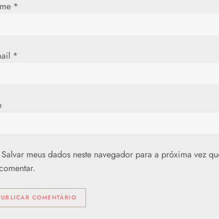
ome
*
mail
*
e
Salvar meus dados neste navegador para a próxima vez qu
comentar.