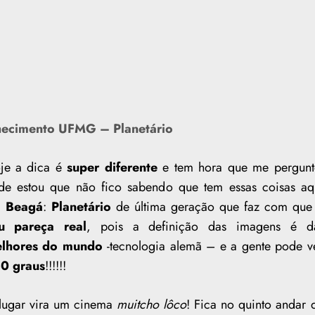
ecimento UFMG – Planetário
je a dica é
super diferente
e tem hora que me pergunt
de estou que não fico sabendo que tem essas coisas aq
m
Beagá
:
Planetário
de última geração que faz com que
u pareça real
, pois a definição das imagens é d
lhores do mundo
-tecnologia alemã – e a gente pode v
0 graus
!!!!!!
lugar vira um cinema
muitcho lôco
! Fica no quinto andar 