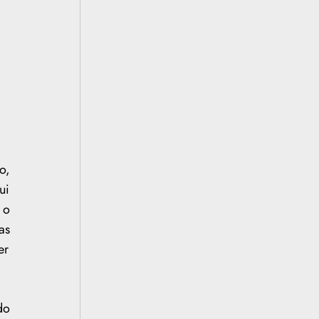
o,
ui
 o
as
er
do