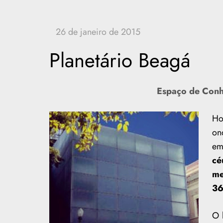
Planetário Beagá
Espaço de Conh
Ho
on
e
cé
me
36
O 