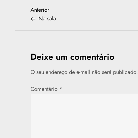
N
Previous
Anterior
Post
Na sala
a
v
e
Deixe um comentário
g
O seu endereço de e-mail não será publicado.
a
Comentário
*
ç
ã
o