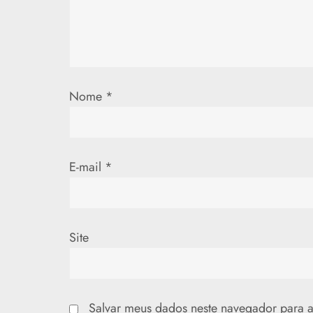
d
e
P
Nome
*
o
s
t
E-mail
*
Site
Salvar meus dados neste navegador para a