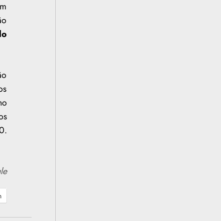
em
ão
lo
ão
os
no
os
0.
le
h