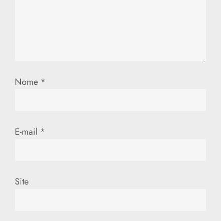
e
P
o
s
Nome
*
t
E-mail
*
Site