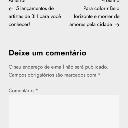
N
Previous
Nex
Anterior
Próximo
Post
Post
5 lançamentos de
Para colorir Belo
a
artistas de BH para você
Horizonte e morrer de
conhecer!
amores pela cidade
v
e
Deixe um comentário
g
a
O seu endereço de e-mail não será publicado.
Campos obrigatórios são marcados com
*
ç
Comentário
*
ã
o
d