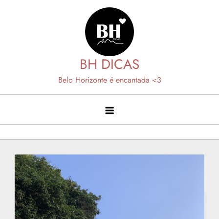
Skip
to
content
BH DICAS
Belo Horizonte é encantada <3