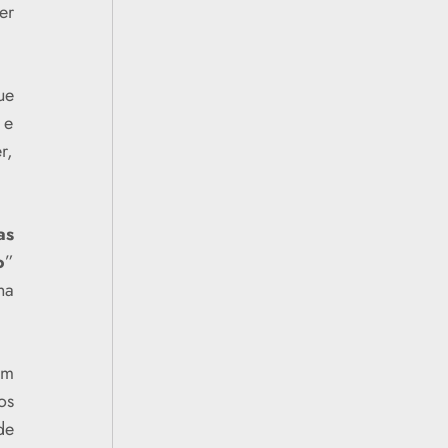
er
ue
 e
r,
as
o
”
ha
ém
os
de