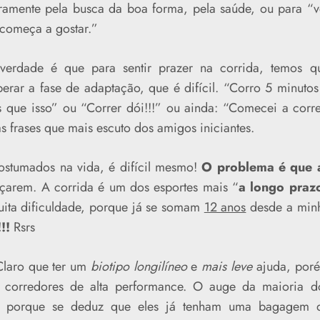
ramente pela busca da boa forma, pela saúde, ou para “v
 começa a gostar.”
verdade é que para sentir prazer na corrida, temos q
perar a fase de adaptação, que é difícil. “Corro 5 minutos
que isso” ou “Correr dói!!!” ou ainda: “Comecei a corre
s frases que mais escuto dos amigos iniciantes.
stumados na vida, é difícil mesmo!
O problema é que 
çarem. A corrida é um dos esportes mais “
a longo praz
uita dificuldade, porque já se somam
12 anos
desde a min
!!
Rsrs
laro que ter um
biotipo longilíneo
e
mais leve
ajuda, por
os corredores de alta performance. O auge da maioria d
so porque se deduz que eles já tenham uma bagagem 