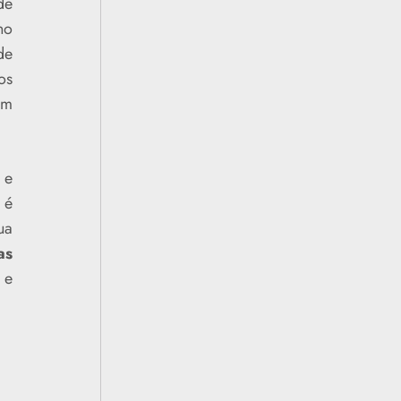
de
no
de
os
am
 e
 é
ua
as
 e