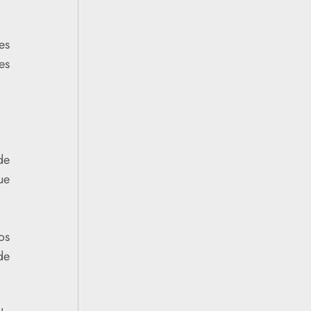
es
es
de
ue
os
de