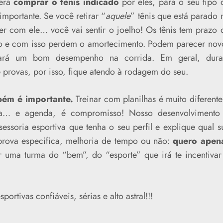
derá
comprar o tênis indicado
por eles, para o seu tipo 
mportante. Se você retirar “
aquele
” tênis que está parado 
er com ele… você vai sentir o joelho! Os tênis tem prazo 
o e com isso perdem o amortecimento. Podem parecer nov
dará um bom desempenho na corrida. Em geral, dur
rovas, por isso, fique atendo à rodagem do seu.
mbém é importante.
Treinar com planilhas é muito diferente
nda… e agenda, é compromisso! Nosso desenvolvimento
ssoria esportiva que tenha o seu perfil e explique qual s
prova especifica, melhoria de tempo ou não:
quero apen
r uma turma do “bem”, do “esporte” que irá te incentivar
ortivas confiáveis, sérias e alto astral!!!