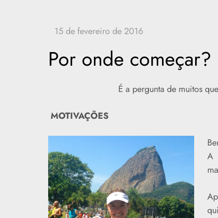
Por onde começar?
É a pergunta de muitos que
MOTIVAÇÕES
Be
A 
ma
Ap
qu