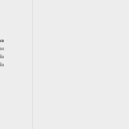
ma
as
da
da