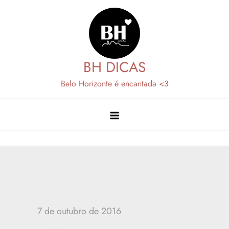
Skip
to
content
BH DICAS
Belo Horizonte é encantada <3