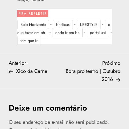
PRA REFLETIR
-
-
-
Belo Horizonte
bhdicas
LIFESTYLE
o
-
-
-
que fazer em bh
onde ir em bh
portal uai
tem que ir
N
Previous
Nex
Anterior
Próximo
Post
Post
Xico da Carne
Bora pro teatro | Outubro
a
2016
v
e
Deixe um comentário
g
O seu endereço de e-mail não será publicado.