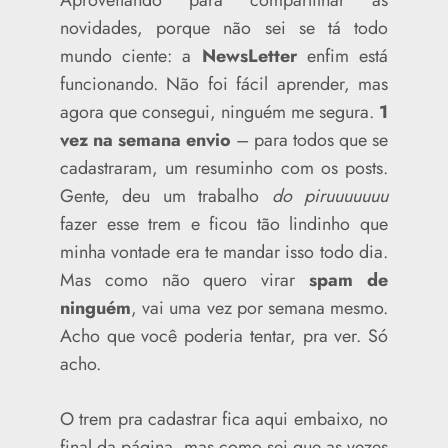
Aproveitando para compartilhar as
novidades, porque não sei se tá todo
mundo ciente: a
NewsLetter
enfim está
funcionando. Não foi fácil aprender, mas
agora que consegui, ninguém me segura.
1
vez na semana envio
– para todos que se
cadastraram, um resuminho com os posts.
Gente, deu um trabalho
do piruuuuuuu
fazer esse trem e ficou tão lindinho que
minha vontade era te mandar isso todo dia.
Mas como não quero virar
spam de
ninguém
, vai uma vez por semana mesmo.
Acho que você poderia tentar, pra ver. Só
acho.
O trem pra cadastrar fica aqui embaixo, no
final da página, mas como sei que as vezes