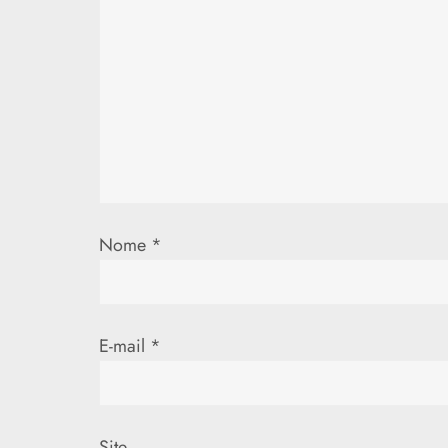
ã
o
d
e
P
o
Nome
*
s
t
E-mail
*
Site