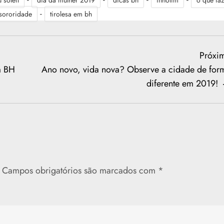
 soleil
dia da mulher 2019
dicas bh
inhotim
o que faz
-
sororidade
tirolesa em bh
Próxi
m BH
Ano novo, vida nova? Observe a cidade de for
diferente em 2019!
Campos obrigatórios são marcados com
*