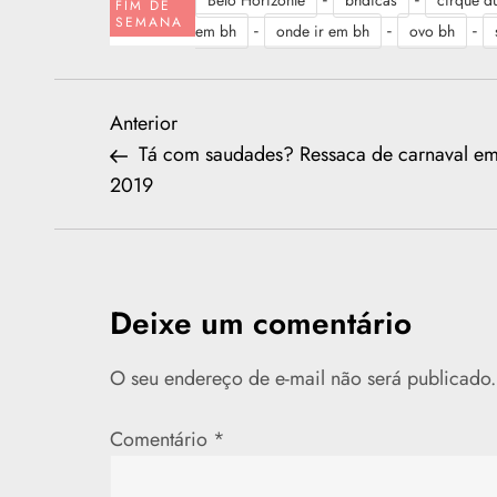
Belo Horizonte
bhdicas
cirque du
FIM DE
SEMANA
-
-
-
em bh
onde ir em bh
ovo bh
N
Previous
Anterior
Post
Tá com saudades? Ressaca de carnaval e
a
2019
v
e
Deixe um comentário
g
O seu endereço de e-mail não será publicado.
a
ç
Comentário
*