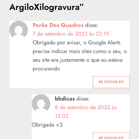
a
ArgiloXilogravura
”
ç
Porão Dos Quadros
disse:
ã
7 de setembro de 2023 às 23:19
o
Obrigado por avisar, o Google Alerts
precisa indicar mais sites como o seu, o
d
seu site era justamente o que eu estava
procurando
e
RESPONDER
P
bhdicas
disse:
o
8 de setembro de 2023 às
s
15:02
Obrigada <3
t
RESPONDER