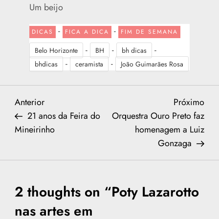
Um beijo
-
-
DICAS
FICA A DICA
FIM DE SEMANA
-
-
-
Belo Horizonte
BH
bh dicas
-
-
bhdicas
ceramista
João Guimarães Rosa
N
Previous
Nex
Anterior
Próximo
Post
Post
21 anos da Feira do
Orquestra Ouro Preto faz
a
Mineirinho
homenagem a Luiz
Gonzaga
v
e
2 thoughts on “
Poty Lazarotto
g
nas artes em