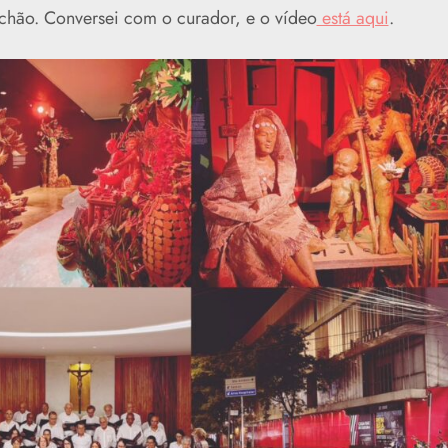
chão. Conversei com o curador, e o vídeo
está aqui
.