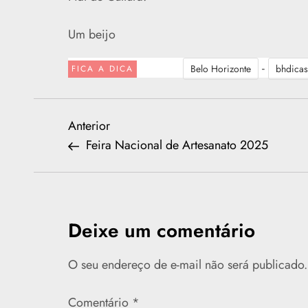
Um beijo
-
Belo Horizonte
bhdicas
FICA A DICA
N
Previous
Anterior
Post
Feira Nacional de Artesanato 2025
a
v
e
Deixe um comentário
g
O seu endereço de e-mail não será publicado.
a
Comentário
*