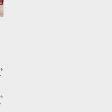
e
 e
m
té
a