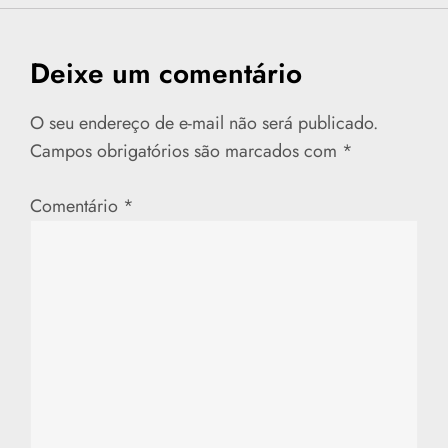
a
v
Deixe um comentário
e
O seu endereço de e-mail não será publicado.
g
Campos obrigatórios são marcados com
*
a
Comentário
*
ç
ã
o
d
e