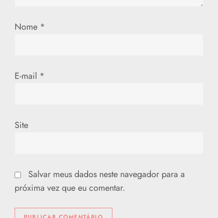
P
Nome
*
o
s
t
E-mail
*
Site
Salvar meus dados neste navegador para a
próxima vez que eu comentar.