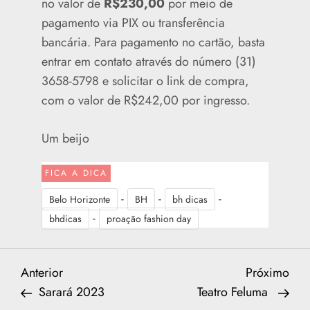
no valor de
R$230,00
por meio de
pagamento via PIX ou transferência
bancária. Para pagamento no cartão, basta
entrar em contato através do número (31)
3658-5798 e solicitar o link de compra,
com o valor de R$242,00 por ingresso.
Um beijo
FICA A DICA
-
-
-
Belo Horizonte
BH
bh dicas
-
bhdicas
proação fashion day
N
Previous
Nex
Anterior
Próximo
Post
Post
Sarará 2023
Teatro Feluma