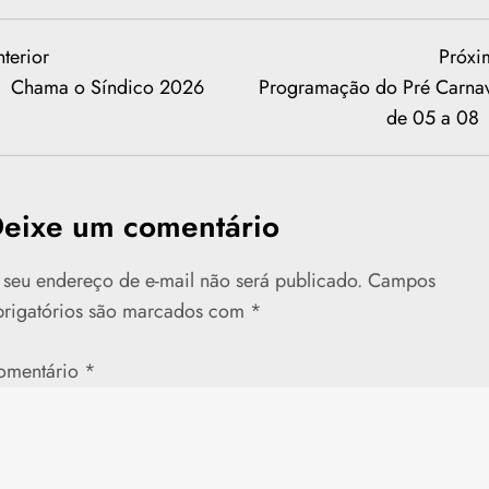
N
evious
terior
Próxi
st
Chama o Síndico 2026
Programação do Pré Carnav
de 05 a 08
e
eixe um comentário
g
seu endereço de e-mail não será publicado.
Campos
brigatórios são marcados com
*
omentário
*
o