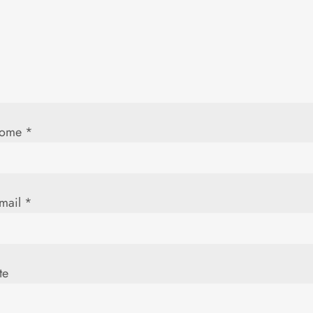
d
e
P
o
ome
*
-mail
*
te