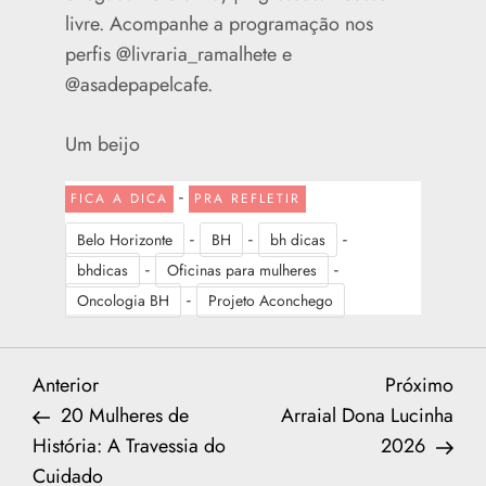
livre. Acompanhe a programação nos
perfis @livraria_ramalhete e
@asadepapelcafe.
Um beijo
-
FICA A DICA
PRA REFLETIR
-
-
-
Belo Horizonte
BH
bh dicas
-
-
bhdicas
Oficinas para mulheres
-
Oncologia BH
Projeto Aconchego
N
Previous
Nex
Anterior
Próximo
Post
Post
20 Mulheres de
Arraial Dona Lucinha
a
História: A Travessia do
2026
Cuidado