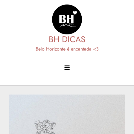
Skip
to
content
BH DICAS
Belo Horizonte é encantada <3