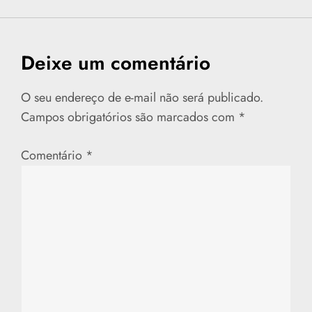
v
e
Deixe um comentário
g
a
O seu endereço de e-mail não será publicado.
Campos obrigatórios são marcados com
*
ç
Comentário
*
ã
o
d
e
P