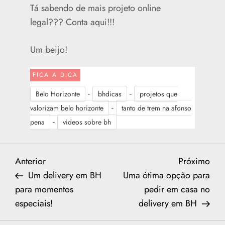
Tá sabendo de mais projeto online
legal??? Conta aqui!!!
Um beijo!
FICA A DICA
-
-
Belo Horizonte
bhdicas
projetos que
-
valorizam belo horizonte
tanto de trem na afonso
-
pena
videos sobre bh
N
Previous
Nex
Anterior
Próximo
Post
Post
Um delivery em BH
Uma ótima opção para
a
para momentos
pedir em casa no
especiais!
delivery em BH
v