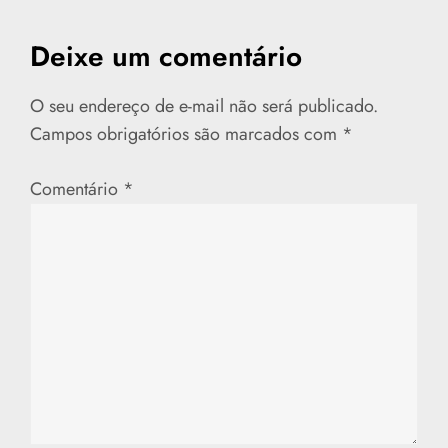
e
Deixe um comentário
g
a
O seu endereço de e-mail não será publicado.
Campos obrigatórios são marcados com
*
ç
Comentário
*
ã
o
d
e
P
o