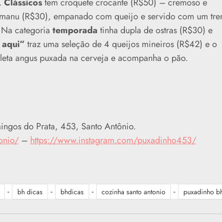
.
Clássicos
tem croquete crocante (R$50) – cremoso e
 manu (R$30), empanado com queijo e servido com um tr
. Na categoria
temporada
tinha dupla de ostras (R$30) e
 aqui”
traz uma seleção de 4 queijos mineiros (R$42) e o
eta angus puxada na cerveja e acompanha o pão.
ngos do Prata, 453, Santo Antônio.
onio/
–
https://www.instagram.com/puxadinho453/
-
-
-
-
bh dicas
bhdicas
cozinha santo antonio
puxadinho b