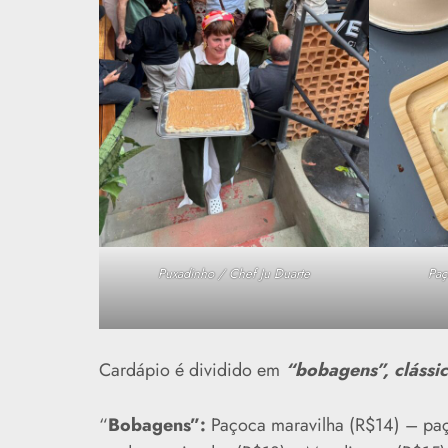
Puxadinho / Chef Ju Duarte
Paç
Cardápio é dividido em
“bobagens”, clássi
“
Bobagens”:
Paçoca maravilha (R$14) – paç