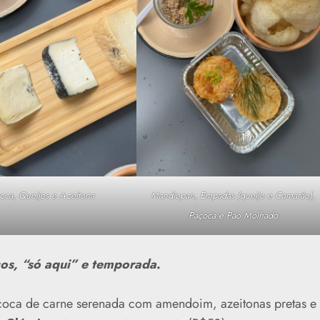
oca, Queijos e Azeitona
Mandiopan, Empadas (queijo e Camarão),
Paçoca e Pão Molhado
cos, “só aqui” e temporada
.
oca de carne serenada com amendoim, azeitonas pretas e