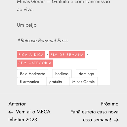
Minas Gerais – Gratuito e com transmissão
ao vivo.
Um beijo
*Release Personal Press
-
-
FICA A DICA
FIM DE SEMANA
SEM CATEGORIA
-
-
-
Belo Horizonte
bhdicas
domingo
-
-
filarmonica
gratuito
Minas Gerais
N
Previous
Nex
Anterior
Próximo
Post
Post
Vem aí o MECA
Yanã estreia casa nova
a
Inhotim 2023
essa semana!