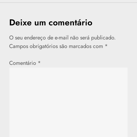
v
e
Deixe um comentário
g
O seu endereço de e-mail não será publicado.
a
Campos obrigatórios são marcados com
*
ç
Comentário
*
ã
o
d
e
P