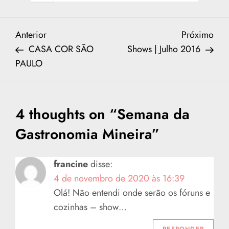
N
Previous
Nex
Anterior
Próximo
Post
Post
CASA COR SÃO
Shows | Julho 2016
a
PAULO
v
e
4 thoughts on “
Semana da
g
Gastronomia Mineira
”
a
francine
disse:
ç
4 de novembro de 2020 às 16:39
Olá! Não entendi onde serão os fóruns e
ã
cozinhas – show…
RESPONDER