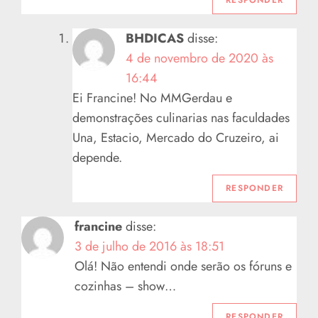
o
d
BHDICAS
disse:
4 de novembro de 2020 às
e
16:44
P
Ei Francine! No MMGerdau e
demonstrações culinarias nas faculdades
o
Una, Estacio, Mercado do Cruzeiro, ai
depende.
s
RESPONDER
t
francine
disse:
3 de julho de 2016 às 18:51
Olá! Não entendi onde serão os fóruns e
cozinhas – show…
RESPONDER