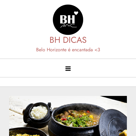
Skip
to
content
BH DICAS
Belo Horizonte é encantada <3