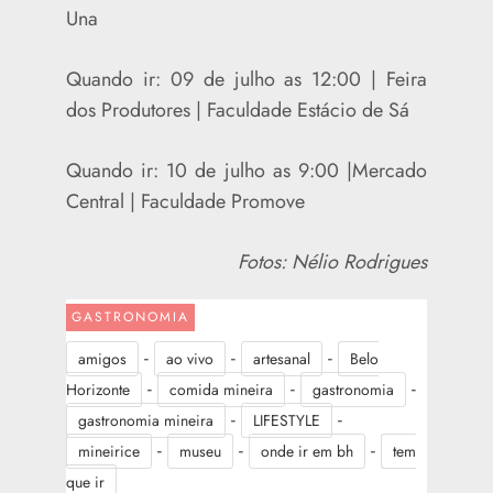
Una
Quando ir: 09 de julho as 12:00 | Feira
dos Produtores | Faculdade Estácio de Sá
Quando ir: 10 de julho as 9:00 |Mercado
Central | Faculdade Promove
Fotos: Nélio Rodrigues
GASTRONOMIA
-
-
-
amigos
ao vivo
artesanal
Belo
-
-
-
Horizonte
comida mineira
gastronomia
-
-
gastronomia mineira
LIFESTYLE
-
-
-
mineirice
museu
onde ir em bh
tem
que ir