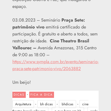
espaço.
03.08.2023 – Seminário
Praça Sete:
patrimônio vivo
emitirá certificado de
participação. É gratuito e aberto a todos, sem
restrição de idade.
Cine Theatro Brasil
Vallourec –
Avenida Amazonas, 315 Centro
de 9:00 as 18:00 –
https://www.sympla.com.br/evento/seminario-
praca-sete-patrimonio-vivo/2063882
Um beijo!
-
DICAS
FICA A DICA
-
-
-
Arquitetura
bh dicas
bhdicas
cine
-
-
theatro brasil vallourec
o que fazer em bh
onde