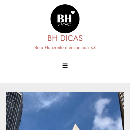
Skip
to
content
BH DICAS
Belo Horizonte é encantada <3