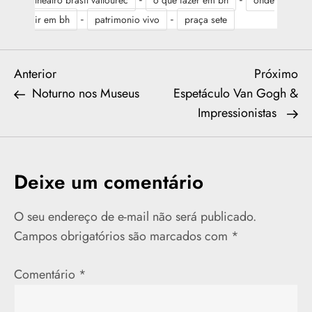
-
-
ir em bh
patrimonio vivo
praça sete
N
Previous
Ne
Anterior
Próximo
Post
Po
Noturno nos Museus
Espetáculo Van Gogh &
a
Impressionistas
v
e
Deixe um comentário
g
O seu endereço de e-mail não será publicado.
a
Campos obrigatórios são marcados com
*
ç
Comentário
*
ã