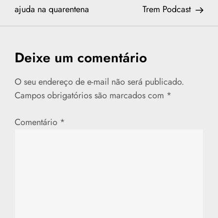
ajuda na quarentena
Trem Podcast
v
e
Deixe um comentário
g
a
O seu endereço de e-mail não será publicado.
Campos obrigatórios são marcados com
*
ç
Comentário
*
ã
o
d
e