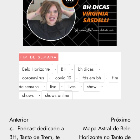
FIM DE SEMANA
-
-
-
Belo Horizonte
BH
bh dicas
-
-
-
coronavirus
covid 19
fds em bh
fim
-
-
-
-
de semana
live
lives
show
-
shows
shows online
N
Previous
Nex
Anterior
Próximo
Post
Post
Podcast dedicado a
Mapa Astral de Belo
a
BH, Tanto de Trem, te
Horizonte no Tanto de