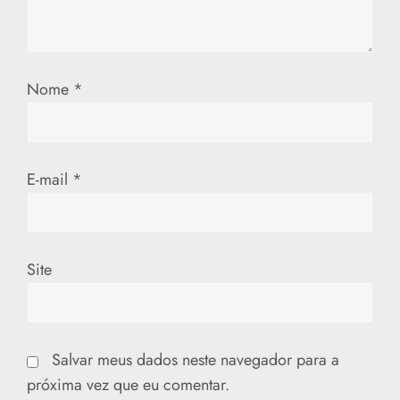
P
o
s
Nome
*
t
E-mail
*
Site
Salvar meus dados neste navegador para a
próxima vez que eu comentar.