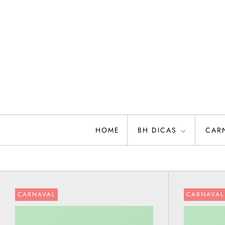
Skip
to
content
HOME
BH DICAS
CAR
CARNAVAL
CARNAVAL