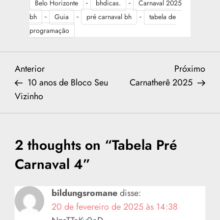
-
-
Belo Horizonte
bhdicas.
Carnaval 2025
-
-
-
bh
Guia
pré carnaval bh
tabela de
programação
N
Previous
Nex
Anterior
Próximo
Post
Post
10 anos de Bloco Seu
Carnatherê 2025
a
Vizinho
v
e
2 thoughts on “
Tabela Pré
g
Carnaval 4
”
a
bildungsromane
disse:
ç
20 de fevereiro de 2025 às 14:38