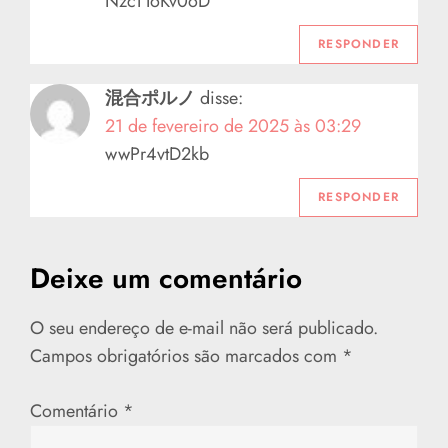
NzcTToKv0oD
ã
RESPONDER
o
混合ポルノ
disse:
d
21 de fevereiro de 2025 às 03:29
wwPr4vtD2kb
e
RESPONDER
P
o
Deixe um comentário
s
O seu endereço de e-mail não será publicado.
t
Campos obrigatórios são marcados com
*
Comentário
*