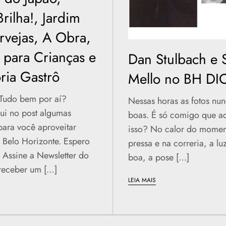
rilha!, Jardim
rvejas, A Obra,
s para Crianças e
Dan Stulbach e 
ia Gastrô
Mello no BH DI
 Tudo bem por aí?
Nessas horas as fotos nu
ui no post algumas
boas. É só comigo que a
para você aproveitar
isso? No calor do moment
 Belo Horizonte. Espero
pressa e na correria, a lu
. Assine a Newsletter do
boa, a pose […]
receber um […]
LEIA MAIS