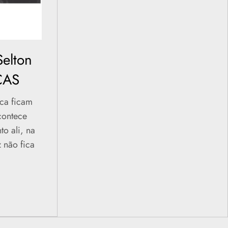
Selton
CAS
nca ficam
contece
o ali, na
z não fica