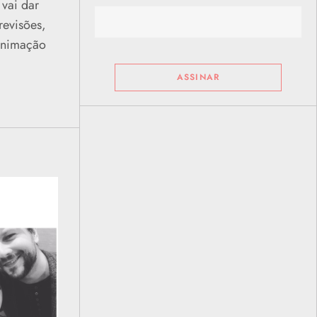
vai dar
revisões,
 animação