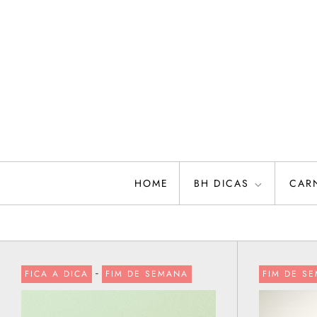
Skip
to
content
HOME
BH DICAS
CAR
-
FICA A DICA
FIM DE SEMANA
FIM DE S