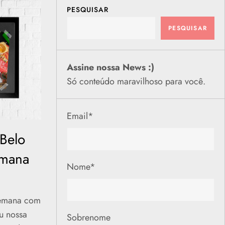
PESQUISAR
PESQUISAR
Assine nossa News :)
Só conteúdo maravilhoso para você.
Email
*
Belo
emana
Nome
*
 semana com
u nossa
Sobrenome