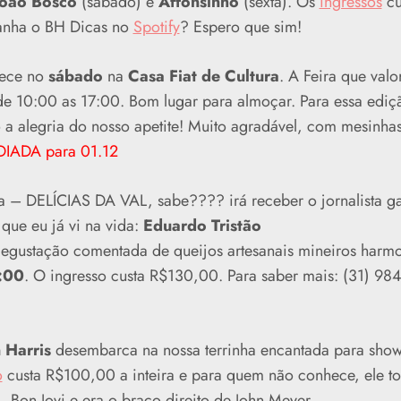
João Bosco
(sábado) e
Affonsinho
(sexta). Os
ingressos
cu
anha o BH Dicas no
Spotify
? Espero que sim!
ece no
sábado
na
Casa Fiat de Cultura
. A Feira que valo
de 10:00 as 17:00. Bom lugar para almoçar. Para essa ediç
 a alegria do nosso apetite! Muito agradável, com mesinha
DIADA para 01.12
a – DELÍCIAS DA VAL, sabe???? irá receber o jornalista g
que eu já vi na vida:
Eduardo Tristão
degustação comentada de queijos artesanais mineiros harm
:00
. O ingresso custa R$130,00. Para saber mais: (31) 98
 Harris
desembarca na nossa terrinha encantada para sho
o
custa R$100,00 a inteira e para quem não conhece, ele toc
Bon Jovi e era o braço direito de John Meyer.