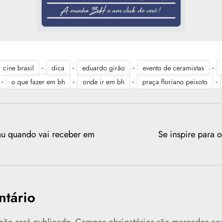
-
-
-
-
cine brasil
dica
eduardo girão
evento de ceramistas
-
-
-
-
o que fazer em bh
onde ir em bh
praça floriano peixoto
u quando vai receber em
Se inspire para o
tário
não será publicado.
Campos obrigatórios são marcados c