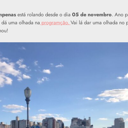
empenas
está rolando desde o dia
05 de novembro
. Ano p
, dá uma olhada na
programção.
Vai lá dar uma olhada no p
hou!