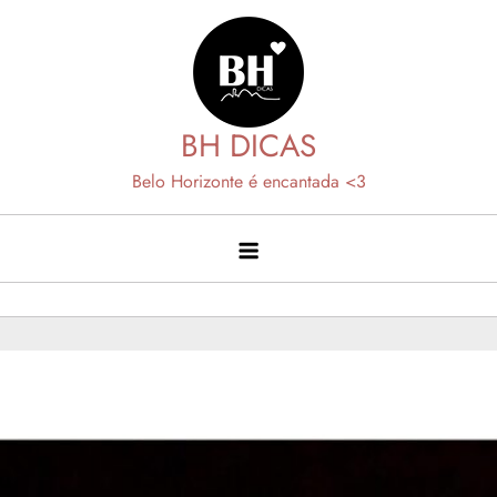
Skip
to
content
BH DICAS
Belo Horizonte é encantada <3