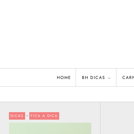
Skip
to
content
HOME
BH DICAS
CAR
-
DICAS
FICA A DICA