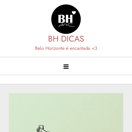
Skip
to
content
BH DICAS
Belo Horizonte é encantada <3