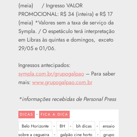
(meia) / Ingresso VALOR
PROMOCIONAL: R$ 34 (inteira) e R$ 17
(meia) *Valores sem a taxa de serviço da
Sympla. / O espetáculo terá interpretação
em Libras às quintas e domingos, exceto
29/05 e 01/06.
Ingressos antecipados:
sympla.com.br/grupogalpao
– Para saber
mais:
www.grupogalpao.com.br
*informações recebidas de Personal Press
-
DICAS
FICA A DICA
-
-
-
Belo Horizonte
BH
bh dicas
ensaio
-
-
sobre a cegueira
galpão cine horto
grupo