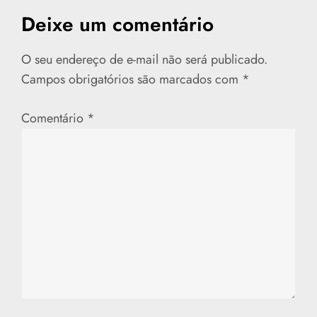
ã
Deixe um comentário
o
O seu endereço de e-mail não será publicado.
d
Campos obrigatórios são marcados com
*
e
Comentário
*
P
o
s
t