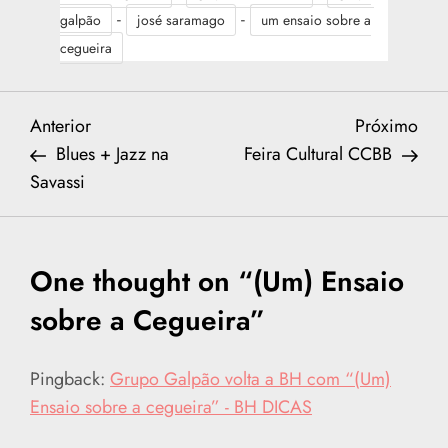
-
-
galpão
josé saramago
um ensaio sobre a
cegueira
N
Previous
Nex
Anterior
Próximo
Post
Post
Blues + Jazz na
Feira Cultural CCBB
a
Savassi
v
e
One thought on “
(Um) Ensaio
g
sobre a Cegueira
”
a
Pingback:
Grupo Galpão volta a BH com “(Um)
ç
Ensaio sobre a cegueira” - BH DICAS