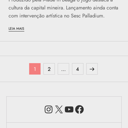
cultura da capital mineira. Lançamento ainda conta
com intervenção artística no Sesc Palladium.
LEIA MAIS
P
Page
Page
Page
Next
1
2
…
4
a
page
g
Instagram
X
Youtube
Facebook
i
n