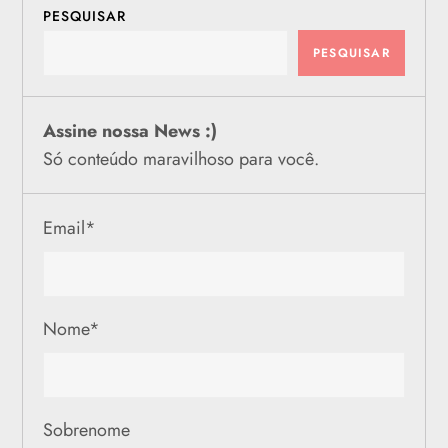
a
PESQUISAR
PESQUISAR
ç
ã
Assine nossa News :)
Só conteúdo maravilhoso para você.
o
d
Email
*
e
p
Nome
*
o
s
Sobrenome