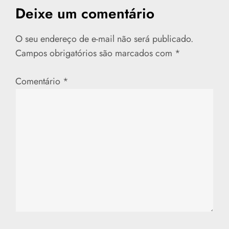
e
Deixe um comentário
g
O seu endereço de e-mail não será publicado.
a
Campos obrigatórios são marcados com
*
ç
Comentário
*
ã
o
d
e
P
o