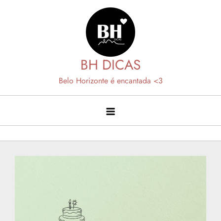
Skip
to
content
BH DICAS
Belo Horizonte é encantada <3