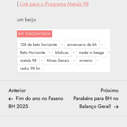
|
Link para o Programa Matula 98
um beijo
BH ENCANTADA
-
-
128 de belo horizonte
aniversario de bh
-
-
-
Belo Horizonte
bhdicas
made in beaga
-
-
-
matula 98
Minas Gerais
mineiro
radio 98 fm
N
Previous
Nex
Anterior
Próximo
Post
Post
Fim do ano no Fasano
Parabéns para BH no
a
BH 2025
Balanço Geral!
v