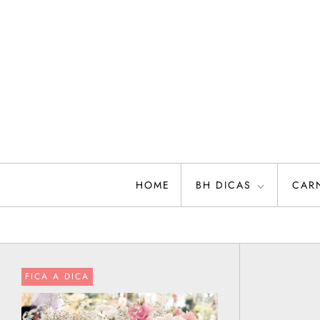
Skip
to
content
HOME
BH DICAS
CAR
FICA A DICA