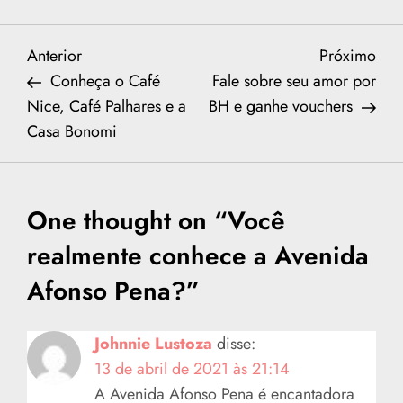
N
Previous
Nex
Anterior
Próximo
Post
Post
Conheça o Café
Fale sobre seu amor por
a
Nice, Café Palhares e a
BH e ganhe vouchers
Casa Bonomi
v
e
One thought on “
Você
g
realmente conhece a Avenida
a
Afonso Pena?
”
ç
Johnnie Lustoza
disse:
ã
13 de abril de 2021 às 21:14
o
A Avenida Afonso Pena é encantadora