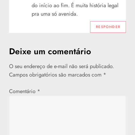
do início ao fim. É muita história legal
d
pra uma só avenida.
e
RESPONDER
P
Deixe um comentário
o
O seu endereço de e-mail não será publicado.
s
Campos obrigatórios são marcados com
*
t
Comentário
*