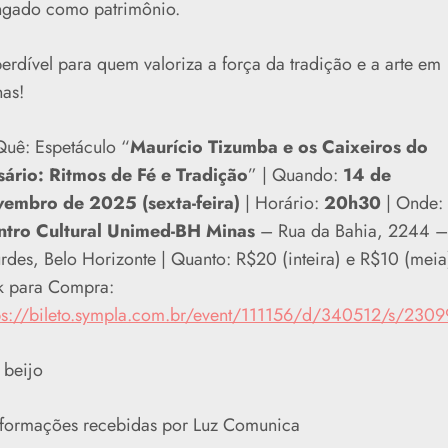
gado como patrimônio.
erdível para quem valoriza a força da tradição e a arte em
as!
uê: Espetáculo “
Maurício Tizumba e os Caixeiros do
ário: Ritmos de Fé e Tradição
” | Quando:
14 de
vembro de 2025 (sexta-feira)
| Horário:
20h30
| Onde:
ntro Cultural Unimed-BH Minas
– Rua da Bahia, 2244 –
rdes, Belo Horizonte | Quanto: R$20 (inteira) e R$10 (meia)
k para Compra:
ps://bileto.sympla.com.br/event/111156/d/340512/s/230
beijo
formações recebidas por Luz Comunica