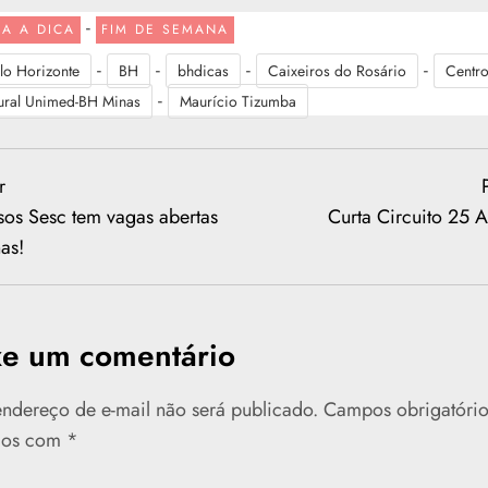
-
CA A DICA
FIM DE SEMANA
-
-
-
-
lo Horizonte
BH
bhdicas
Caixeiros do Rosário
Centr
-
ural Unimed-BH Minas
Maurício Tizumba
s
r
sos Sesc tem vagas abertas
Curta Circuito 25 
as!
xe um comentário
ndereço de e-mail não será publicado.
Campos obrigatório
dos com
*