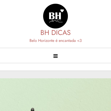
Skip
to
content
BH DICAS
Belo Horizonte é encantada <3