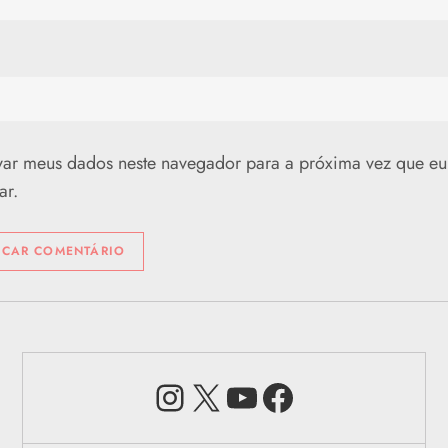
var meus dados neste navegador para a próxima vez que eu
ar.
Instagram
X
Youtube
Facebook