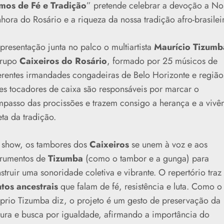
mos de Fé e Tradição
” pretende celebrar a devoção a No
hora do Rosário e a riqueza da nossa tradição afro-brasilei
presentação junta no palco o multiartista
Maurício Tizumb
grupo
Caixeiros do Rosário
, formado por 25 músicos de
erentes irmandades congadeiras de Belo Horizonte e região
es tocadores de caixa são responsáveis por marcar o
passo das procissões e trazem consigo a herança e a vivê
eta da tradição.
show, os tambores dos
Caixeiros
se unem à voz e aos
trumentos de
Tizumba
(como o tambor e a gunga) para
struir uma sonoridade coletiva e vibrante. O repertório traz
tos ancestrais
que falam de fé, resistência e luta. Como o
prio Tizumba diz, o projeto é um gesto de preservação da
tura e busca por igualdade, afirmando a importância do