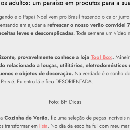
os adultos: um paraíso em produtos para a su
egando e o Papai Noel vem pro Brasil trazendo o calor junt
Pensando em ajudar a
refrescar o nosso verão convidei 
receitas leves e descomplicadas
. Toda semana um vídeo n
izonte, provavelmente conhece a loja
Tool Box
.
Mineira
do relacionado a louças, utilitários, eletrodomésticos
uenos e objetos de decoração.
Na verdade é o sonho de
Pois é. Eu entro lá e fico DESORIENTADA.
Foto: BH Dicas
ha
Cozinha de Verão
, fiz uma seleção de peças incríveis n
os transformar em
lista
.
No dia da escolha fui com meu mar