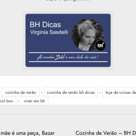
-
-
-
cozinha de verão
cozinha de verão bh dicas
loja de coisas d
-
tool box
viver em bh
a mãe é uma peça, Bazar
Cozinha de Verão – BH D