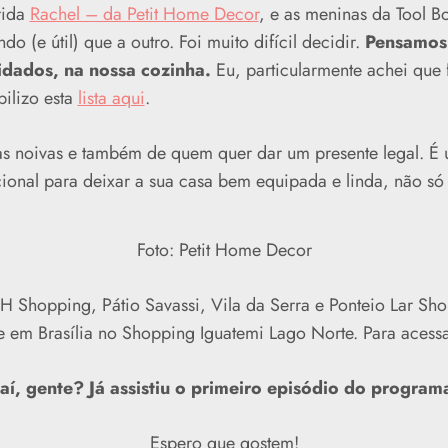
rida
Rachel – da Petit Home Decor
, e as meninas da Tool B
o (e útil) que a outro. Foi muito difícil decidir.
Pensamos 
vidados, na nossa cozinha.
Eu, particularmente achei que
ilizo esta
lista aqui
.
 das noivas e também de quem quer dar um presente legal. 
ional para deixar a sua casa bem equipada e linda, não só
Foto: Petit Home Decor
 BH Shopping, Pátio Savassi, Vila da Serra e Ponteio Lar 
e em Brasília no Shopping Iguatemi Lago Norte. Para acessa
 aí, gente? Já assistiu o primeiro episódio do program
Espero que gostem!