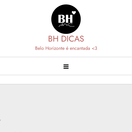
Skip
to
content
BH DICAS
Belo Horizonte é encantada <3