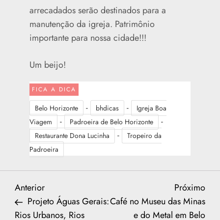
arrecadados serão destinados para a
manutenção da igreja. Patrimônio
importante para nossa cidade!!!
Um beijo!
FICA A DICA
-
-
Belo Horizonte
bhdicas
Igreja Boa
-
-
Viagem
Padroeira de Belo Horizonte
-
Restaurante Dona Lucinha
Tropeiro da
Padroeira
N
Previous
Nex
Anterior
Próximo
Post
Post
Projeto Águas Gerais:
Café no Museu das Minas
a
Rios Urbanos, Rios
e do Metal em Belo