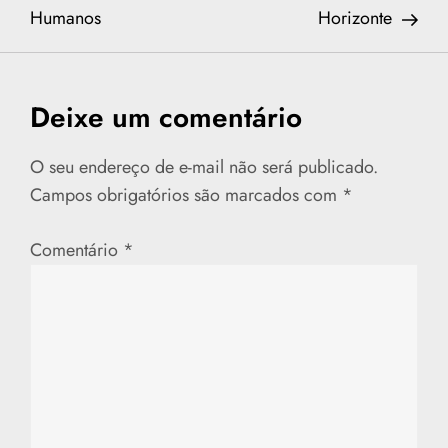
Humanos
Horizonte
v
e
Deixe um comentário
g
a
O seu endereço de e-mail não será publicado.
Campos obrigatórios são marcados com
*
ç
Comentário
*
ã
o
d
e