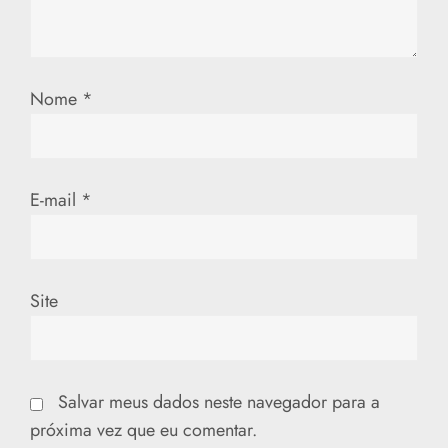
P
o
s
Nome
*
t
E-mail
*
Site
Salvar meus dados neste navegador para a
próxima vez que eu comentar.