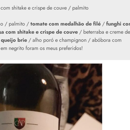
 com shitake e crispe de couve / palmito
o / palmito /
tomate com medalhão de filé
/
funghi co
sa com shitake e crispe de couve
/
beterraba e creme d
 queijo brie
/ alho poró e champignon / abóbora com
 em negrito foram os meus preferidos!