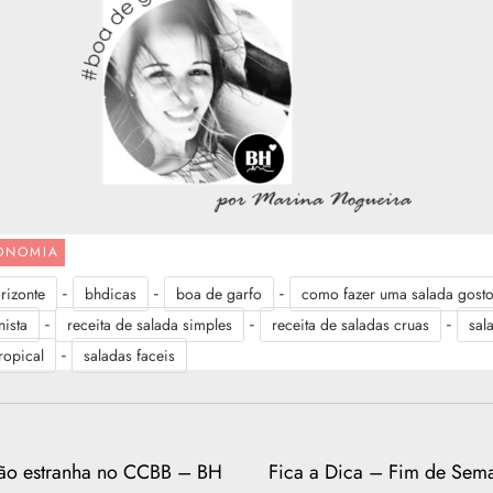
ONOMIA
-
-
-
rizonte
bhdicas
boa de garfo
como fazer uma salada gost
-
-
-
nista
receita de salada simples
receita de saladas cruas
sal
-
ropical
saladas faceis
ão estranha no CCBB – BH
Fica a Dica – Fim de Sem