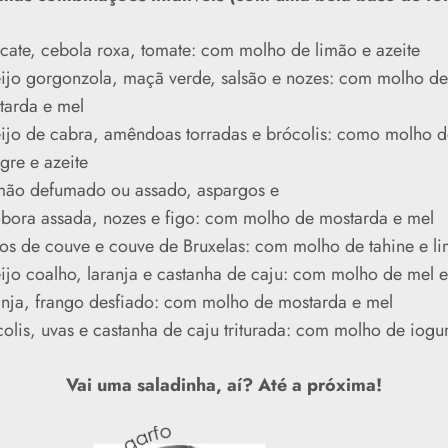
cate, cebola roxa, tomate: com molho de limão e azeite
ijo gorgonzola, maçã verde, salsão e nozes: com molho de
tarda e mel
ijo de cabra, amêndoas torradas e brócolis: como molho d
gre e azeite
mão defumado ou assado, aspargos e
bora assada, nozes e figo: com molho de mostarda e mel
tos de couve e couve de Bruxelas: com molho de tahine e l
ijo coalho, laranja e castanha de caju: com molho de mel e
anja, frango desfiado: com molho de mostarda e mel
olis, uvas e castanha de caju triturada: com molho de iogur
Vai uma saladinha, aí? Até a próxima!