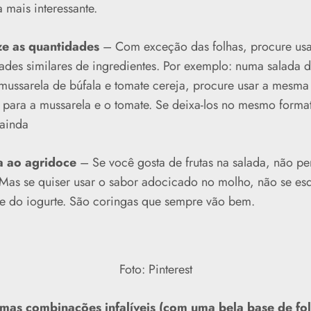
a mais interessante.
ze as quantidades
– Com exceção das folhas, procure usa
ades similares de ingredientes. Por exemplo: numa salada 
 mussarela de búfala e tomate cereja, procure usar a mesma
para a mussarela e o tomate. Se deixa-los no mesmo forma
ainda
a ao agridoce
– Se você gosta de frutas na salada, não pe
Mas se quiser usar o sabor adocicado no molho, não se es
e do iogurte. São coringas que sempre vão bem.
Foto: Pinterest
mas combinações infalíveis (com uma bela base de fol