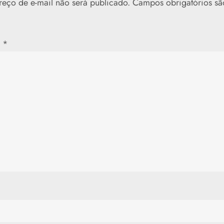
eço de e-mail não será publicado.
Campos obrigatórios s
o
*