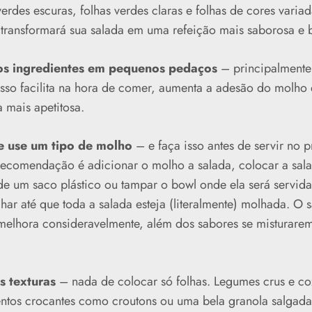
verdes escuras, folhas verdes claras e folhas de cores variad
 transformará sua salada em uma refeição mais saborosa e b
os ingredientes em pequenos pedaços
– principalmente
 Isso facilita na hora de comer, aumenta a adesão do molho 
a mais apetitosa.
 use um tipo de molho
– e faça isso antes de servir no p
ecomendação é adicionar o molho a salada, colocar a sal
de um saco plástico ou tampar o bowl onde ela será servida
har até que toda a salada esteja (literalmente) molhada. O 
melhora consideravelmente, além dos sabores se misturare
s texturas
– nada de colocar só folhas. Legumes crus e co
ntos crocantes como croutons ou uma bela granola salgad