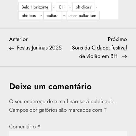
-
-
-
Belo Horizonte
BH
bh dicas
-
-
bhdicas
cultura
sesc palladium
N
Previous
Nex
Anterior
Próximo
Post
Post
Festas Juninas 2025
Sons da Cidade: festival
a
de violão em BH
v
e
Deixe um comentário
g
O seu endereço de e-mail não será publicado.
a
Campos obrigatórios são marcados com
*
ç
Comentário
*