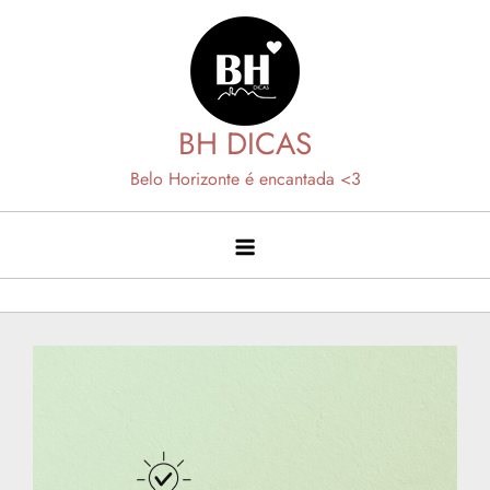
Skip
to
content
BH DICAS
Belo Horizonte é encantada <3