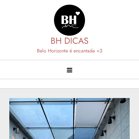
Skip
to
content
BH DICAS
Belo Horizonte é encantada <3