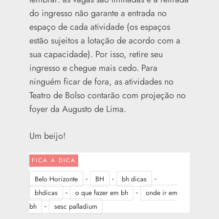
do ingresso não garante a entrada no
espaço de cada atividade (os espaços
estão sujeitos a lotação de acordo com a
sua capacidade). Por isso, retire seu
ingresso e chegue mais cedo. Para
ninguém ficar de fora, as atividades no
Teatro de Bolso contarão com projeção no
foyer da Augusto de Lima.
Um beijo!
FICA A DICA
-
-
-
Belo Horizonte
BH
bh dicas
-
-
bhdicas
o que fazer em bh
onde ir em
-
bh
sesc palladium