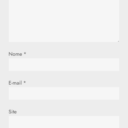
d
e
P
o
Nome
*
s
t
E-mail
*
Site