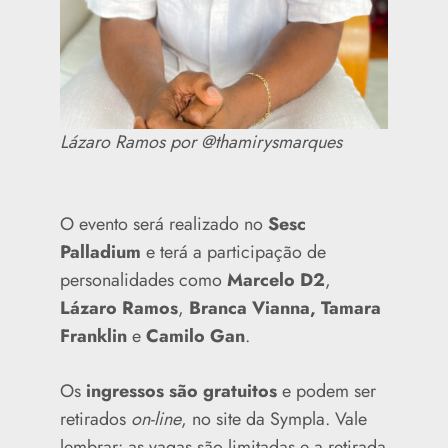
Lázaro Ramos por @thamirysmarques
O evento será realizado no
Sesc
Palladium
e terá a participação de
personalidades como
Marcelo D2
,
Lázaro Ramos
,
Branca Vianna,
Tamara
Franklin
e
Camilo Gan
.
Os
ingressos são gratuitos
e podem ser
retirados
on-line
, no site da Sympla. Vale
lembrar: as vagas são limitadas e a retirada