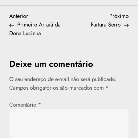
N
Previous
Nex
Anterior
Próximo
Post
Post
Primeiro Arraiá da
Fartura Serro
a
Dona Lucinha
v
e
Deixe um comentário
g
O seu endereço de e-mail não será publicado.
a
Campos obrigatórios são marcados com
*
ç
Comentário
*
ã
o