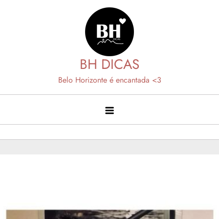
Skip
to
content
BH DICAS
Belo Horizonte é encantada <3