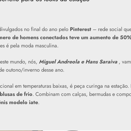
vulgados no final do ano pelo
Pinterest
– rede social qu
mero de homens conectados teve um aumento de 50
les é pela moda masculina.
 este mundo, nós,
Miguel Andreola e Hans Saraiva
, vam
 de outono/inverno desse ano.
dicional em temperaturas baixas, é peça curinga na estação
blusas de frio
. Combinam com calças, bermudas e compo
nis modelo iate
.