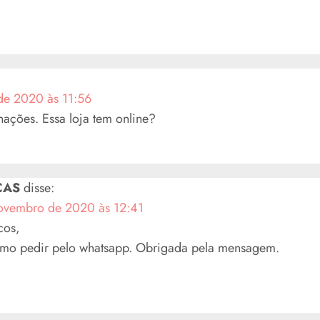
de 2020 às 11:56
ações. Essa loja tem online?
CAS
disse:
ovembro de 2020 às 12:41
cos,
mo pedir pelo whatsapp. Obrigada pela mensagem.