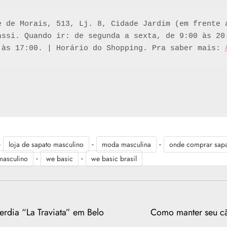
e de Morais, 513, Lj. 8, Cidade Jardim (em frente a
assi. Quando ir: de segunda a sexta, de 9:00 às 20:
 às 17:00. | Horário do Shopping. Pra saber mais: 
-
-
-
loja de sapato masculino
moda masculina
onde comprar sapa
-
-
masculino
we basic
we basic brasil
erdia “La Traviata” em Belo
Como manter seu c