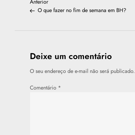
N
Previous
Anterior
Post
O que fazer no fim de semana em BH?
a
v
e
Deixe um comentário
g
O seu endereço de e-mail não será publicado.
a
ç
Comentário
*
ã
o
d