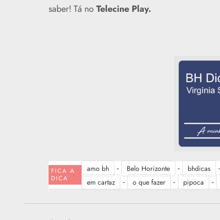
saber! Tá no
Telecine Play.
-
-
amo bh
Belo Horizonte
bhdicas
FICA A
DICA
-
-
-
em cartaz
o que fazer
pipoca