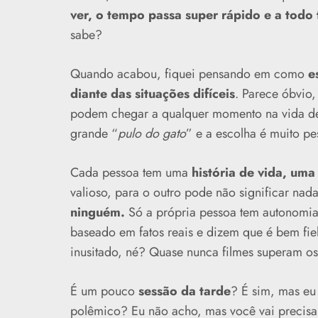
ver, o tempo passa super rápido e a todo
sabe?
Quando acabou, fiquei pensando em como
e
diante das situações difíceis
. Parece óbvio
podem chegar a qualquer momento na vida de
grande “
pulo do gato
” e a escolha é muito pe
Cada pessoa tem uma
história de vida, uma
valioso, para o outro pode não significar nad
ninguém.
Só a própria pessoa tem autonomia 
baseado em fatos reais e dizem que é bem fiel 
inusitado, né? Quase nunca filmes superam os
É um pouco
sessão da tarde
? É sim, mas eu
polêmico? Eu não acho, mas você vai precisar 