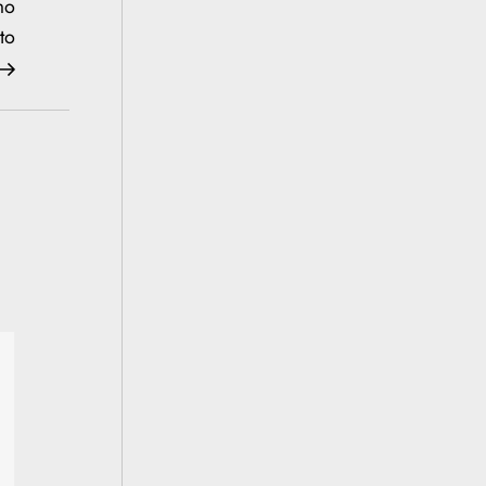
Next
mo
Post
to