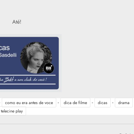
Até!
-
-
-
-
como eu era antes de voce
dica de filme
dicas
drama
telecine play