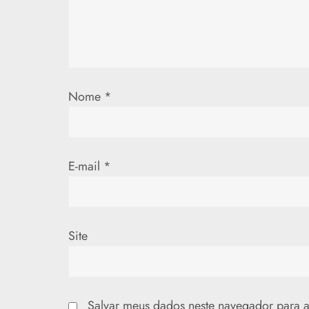
e
P
o
Nome
*
s
t
E-mail
*
Site
Salvar meus dados neste navegador para a