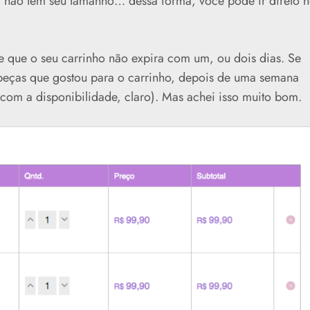
 não tem seu tamanho… dessa forma, você pode ir direto 
e que o seu carrinho não expira com um, ou dois dias. Se
 peças que gostou para o carrinho, depois de uma semana
 com a disponibilidade, claro). Mas achei isso muito bom.