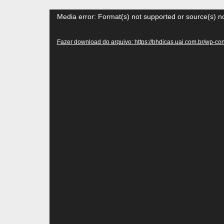
Tocador
Media error: Format(s) not supported or source(s) n
de
vídeo
Fazer download do arquivo: https://bhdicas.uai.com.br/wp-co