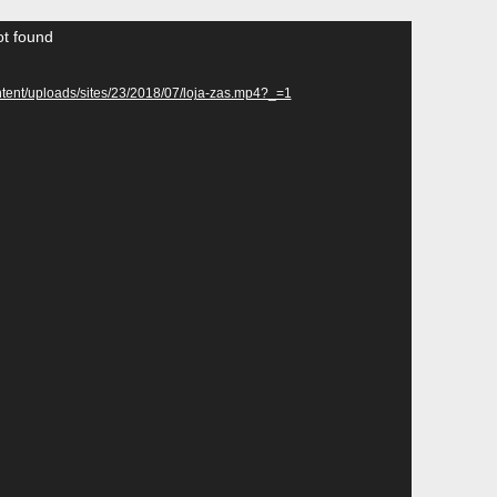
ot found
ntent/uploads/sites/23/2018/07/loja-zas.mp4?_=1