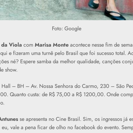
Foto: Google
 da Viola
com
Marisa Monte
acontece nesse fim de sema
aqui e fizeram uma turnê pelo Brasil que foi sucesso total. 
ões né? Espere samba da melhor qualidade, canções conju
de show.
 Hall – BH – Av. Nossa Senhora do Carmo, 230 – São Ped
00. Quanto custa: d
e R$ 75,00 a R$ 1200,00. Onde comp
o.
Antunes
se apresenta no Cine Brasil. Sim, os ingressos já 
eu, vale a pena ficar de olho no facebook do evento. Se