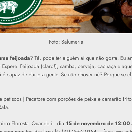
Foto: Salumeria
uma feijoada
? Tá, pode ter alguém aí que não gosta. Eu a
 Espere: Feijoada (claro!), samba, cerveja, cachaça e aque
 é capaz de dar pra gente. Se não chover né? Porque se ch
e petiscos | Pecatore com porções de peixe e camarão frito
Rafa.
irro Floresta. Quando ir: dia
15 de novembro de 12:00 
ds com monitor. Pra ligar lá: (31) 2552-0154 – faça isso an