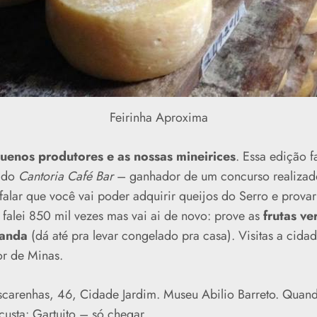
Feirinha Aproxima
uenos produtores e as nossas mineirices
. Essa edição 
 do
Cantoria Café Bar
– ganhador de um concurso realizado
falar que você vai poder adquirir queijos do Serro e provar 
 falei 850 mil vezes mas vai ai de novo: prove as
frutas ve
randa
(dá até pra levar congelado pra casa). Visitas a cidad
or de Minas.
carenhas, 46, Cidade Jardim. Museu Abilio Barreto. Quand
custa: Gartuito – só chegar.