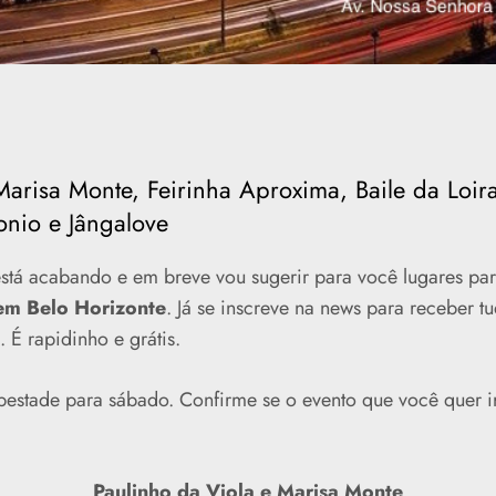
Marisa Monte, Feirinha Aproxima, Baile da Loir
onio e Jângalove
está acabando e em breve vou sugerir para você lugares pa
 em Belo Horizonte
. Já se inscreve na news para receber t
. É rapidinho e grátis.
pestade para sábado. Confirme se o evento que você quer ir 
Paulinho da Viola e Marisa Monte