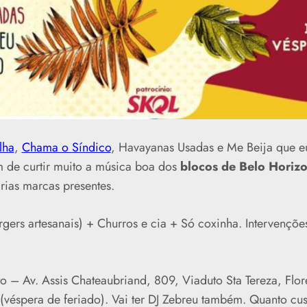
lha
,
Chama o Síndico
, Havayanas Usadas e Me Beija que e
m de curtir muito a música boa dos
blocos de Belo Horizo
ias marcas presentes.
gers artesanais) + Churros e cia + Só coxinha. Intervenções
o – Av. Assis Chateaubriand, 809, Viaduto Sta Tereza, Flor
(véspera de feriado). Vai ter DJ Zebreu também. Quanto cu