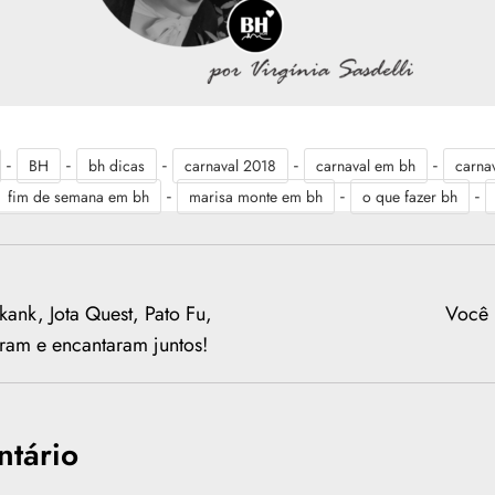
-
-
-
-
-
BH
bh dicas
carnaval 2018
carnaval em bh
carnav
-
-
-
fim de semana em bh
marisa monte em bh
o que fazer bh
ank, Jota Quest, Pato Fu,
Você 
aram e encantaram juntos!
tário