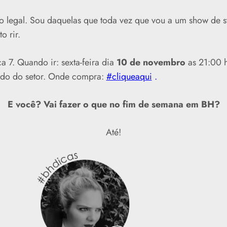
o legal. Sou daquelas que toda vez que vou a um show de s
o rir.
a 7. Quando ir: sexta-feira dia
10 de novembro
as 21:00 h
ndo do setor. Onde compra:
#cliqueaqui
.
E você? Vai fazer o que no fim de semana em BH?
Até!