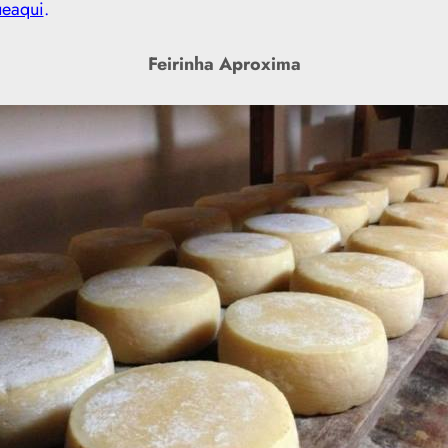
ueaqui
.
Feirinha Aproxima