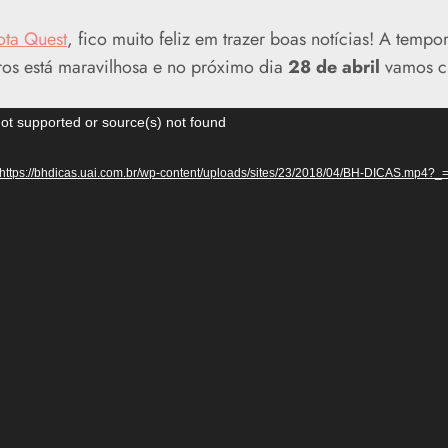
ota Quest
, fico muito feliz em trazer boas notícias! A tem
ros está maravilhosa e no próximo dia
28 de abril
vamos cu
ot supported or source(s) not found
https://bhdicas.uai.com.br/wp-content/uploads/sites/23/2018/04/BH-DICAS.mp4?_