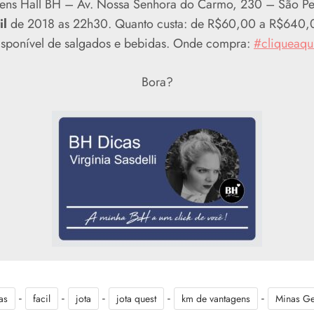
ens Hall BH –
Av. Nossa Senhora do Carmo, 230 – São P
il
de 2018 as 22h30. Quanto custa:
de R$60,00 a R$640,
isponível de salgados e bebidas. Onde compra:
#cliqueaqu
Bora?
-
-
-
-
-
as
facil
jota
jota quest
km de vantagens
Minas Ge