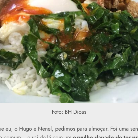
Foto: BH Dicas
 que eu, o Hugo e Nenel, pedimos para almoçar. Foi uma se
ho comum… e saí de lá com um
orgulho danado de ter p