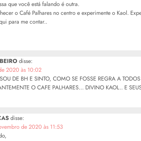
sa que você está falando é outra.
hecer o Café Palhares no centro e experimente o Kaol. Exp
qui para me contar..
BEIRO
disse:
de 2020 às 10:02
SOU DE BH E SINTO, COMO SE FOSSE REGRA A TODOS
ANTEMENTE O CAFE PALHARES… DIVINO KAOL.. E SEU
CAS
disse:
ovembro de 2020 às 11:53
do,