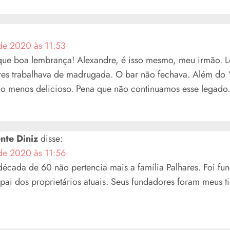
de 2020 às 11:53
, que boa lembrança! Alexandre, é isso mesmo, meu irmão.
es trabalhava de madrugada. O bar não fechava. Além do 
o menos delicioso. Pena que não continuamos esse legado. 
nte Diniz
disse:
de 2020 às 11:56
década de 60 não pertencia mais a família Palhares. Foi f
ai dos proprietários atuais. Seus fundadores foram meus t