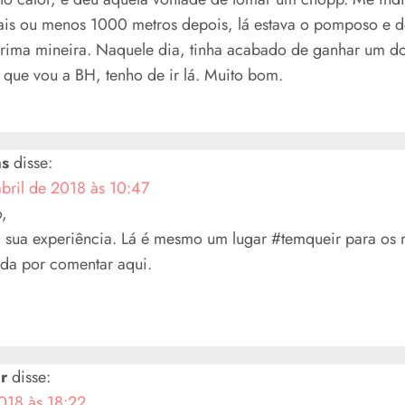
ais ou menos 1000 metros depois, lá estava o pomposo e d
rima mineira. Naquele dia, tinha acabado de ganhar um do
 que vou a BH, tenho de ir lá. Muito bom.
as
disse:
abril de 2018 às 10:47
o,
i sua experiência. Lá é mesmo um lugar #temqueir para os m
da por comentar aqui.
r
disse:
018 às 18:22