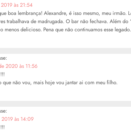
e 2019 às 21:54
, que boa lembrança! Alexandre, é isso mesmo, meu irmão.
es trabalhava de madrugada. O bar não fechava. Além do 
o menos delicioso. Pena que não continuamos esse legado. 
sse:
de 2020 às 11:56
!!
que não vou, mais hoje vou jantar ai com meu filho.
sse:
e 2019 às 14:09
!!