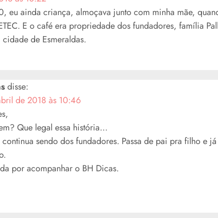
, eu ainda criança, almoçava junto com minha mãe, quando
ETEC. E o café era propriedade dos fundadores, família Pa
a cidade de Esmeraldas.
as
disse:
abril de 2018 às 10:46
es,
em? Que legal essa história…
continua sendo dos fundadores. Passa de pai pra filho e já 
o.
da por acompanhar o BH Dicas.