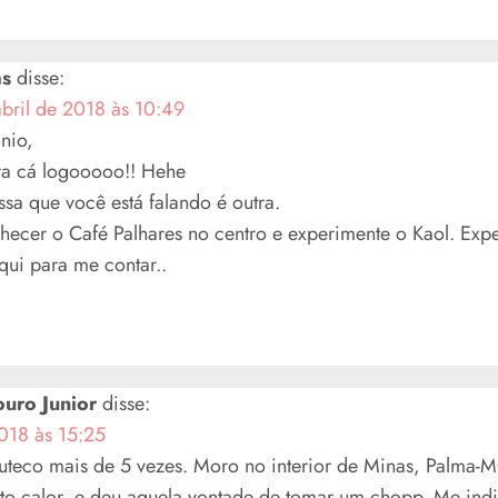
as
disse:
abril de 2018 às 10:49
nio,
a cá logooooo!! Hehe
sa que você está falando é outra.
hecer o Café Palhares no centro e experimente o Kaol. Exp
qui para me contar..
ouro Junior
disse:
018 às 15:25
Buteco mais de 5 vezes. Moro no interior de Minas, Palma-M
ito calor, e deu aquela vontade de tomar um chopp. Me ind