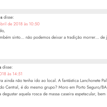
as
disse:
abril de 2018 às 10:50
do,
Também sinto… não podemos deixar a tradição morrer… de 
s
disse:
018 às 14:51
a ainda não tenha ido ao local. A fantástica Lanchonete P
ado Central, é do mesmo grupo? Moro em Porto Seguro/BA
a degustar aquela rosca de massa caseira espetacular, bem 