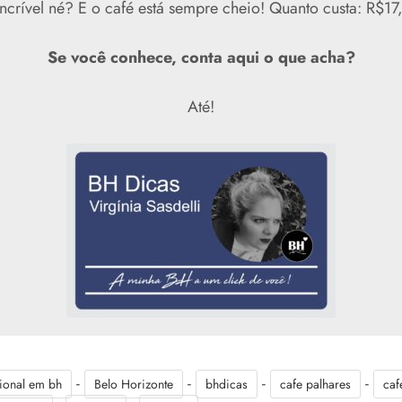
ncrível né? E o café está sempre cheio! Quanto custa: R$17
Se você conhece, conta aqui o que acha?
Até!
-
-
-
-
cional em bh
Belo Horizonte
bhdicas
cafe palhares
caf