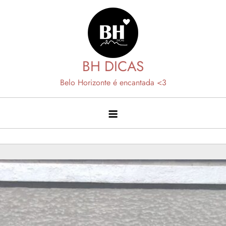
Skip
to
content
BH DICAS
Belo Horizonte é encantada <3