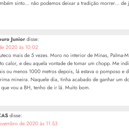
Também sinto… não podemos deixar a tradição morrer… de 
ouro Junior
disse:
de 2020 às 10:02
Buteco mais de 5 vezes. Moro no interior de Minas, Palma-M
ito calor, e deu aquela vontade de tomar um chopp. Me ind
ais ou menos 1000 metros depois, lá estava o pomposo e d
rima mineira. Naquele dia, tinha acabado de ganhar um do
 que vou a BH, tenho de ir lá. Muito bom.
CAS
disse:
ovembro de 2020 às 11:53