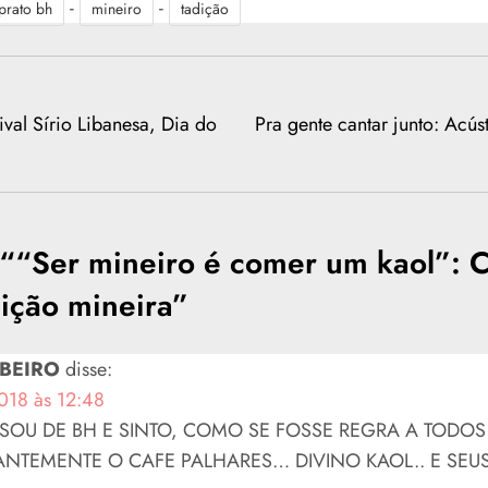
-
-
prato bh
mineiro
tadição
tival Sírio Libanesa, Dia do
Pra gente cantar junto: Acús
 “
“Ser mineiro é comer um kaol”: C
ição mineira
”
BEIRO
disse:
2018 às 12:48
SOU DE BH E SINTO, COMO SE FOSSE REGRA A TODOS
ANTEMENTE O CAFE PALHARES… DIVINO KAOL.. E SEU