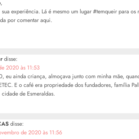
o,
i sua experiência. Lá é mesmo um lugar #temqueir para os m
da por comentar aqui.
r
disse:
de 2020 às 11:53
, eu ainda criança, almoçava junto com minha mãe, quando
ETEC. E o café era propriedade dos fundadores, família Pa
a cidade de Esmeraldas.
CAS
disse:
ovembro de 2020 às 11:56