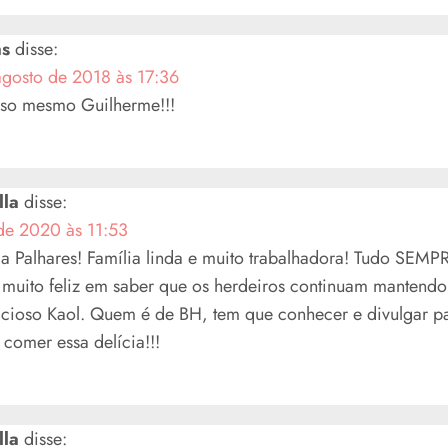
as
disse:
agosto de 2018 às 17:36
oso mesmo Guilherme!!!
lla
disse:
de 2020 às 11:53
a Palhares! Família linda e muito trabalhadora! Tudo SEMP
muito feliz em saber que os herdeiros continuam mantendo
icioso Kaol. Quem é de BH, tem que conhecer e divulgar p
comer essa delícia!!!
lla
disse: