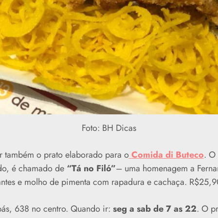
Foto: BH Dicas
r também o prato elaborado para o
Comida di Buteco
. O
ndo, é chamado de
“Tá no Filó”
– uma homenagem a Fernand
ntes e molho de pimenta com rapadura e cachaça. R$25,9
ás, 638 no centro. Quando ir:
seg a sab de 7 as 22
.
O p