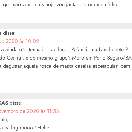
que não vou, mais hoje vou jantar ai com meu filho.
s
disse:
de 2020 às 10:02
a ainda não tenha ido ao local. A fantástica Lanchonete P
ado Central, é do mesmo grupo? Moro em Porto Seguro/BA
a degustar aquela rosca de massa caseira espetacular, bem 
CAS
disse:
ovembro de 2020 às 11:53
nio,
a cá logooooo!! Hehe