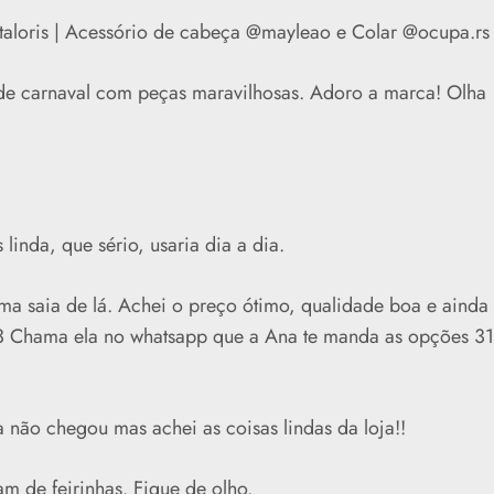
staloris | Acessório de cabeça @mayleao e Colar @ocupa.rs
e carnaval com peças maravilhosas. Adoro a marca! Olha
linda, que sério, usaria dia a dia.
 saia de lá. Achei o preço ótimo, qualidade boa e ainda
<3 Chama ela no whatsapp que a Ana te manda as opções 31
não chegou mas achei as coisas lindas da loja!!
m de feirinhas. Fique de olho.