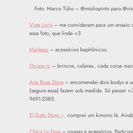
Foto: Marco Túlio – @mtuliopinto para @vi
Vista Loris
– me convidaram para um ensaio d
essa foto, que linda <3
Mayleao
– acessórios baphônicos.
Ocupa.rc
– brincos, colares.. cada coisa mais 
Ana Rosa Store
– encomendei dois bodys e uma
(segura essa) fazem sob medida. Só passar 
9691-2585.
El Gato Store –
comprei um kimono lá. Ainda 
Chica La Fava
– roupas e acessórios. Participa