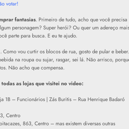
ão votar!
mprar fantasias
. Primeiro de tudo, acho que você precisa
 algum personagem? Super herói? Ou quer um adereço mai
cê parte para busca. E eu te ajudo.
l
. Como vou curtir os blocos de rua, gosto de pular e beber.
bida na roupa ou sujar, rasgar, sei lá. Não arrisco, porqu
ltos. Não acho que compensa.
odas as lojas que visitei no video:
 1B – Funcionários | Zás Buritis – Rua Henrique Badaró
3, Centro
oitacazes, 863, Centro – mas existem diversas outras