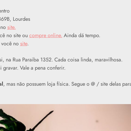
ntro
369B, Lourdes
 no
site.
cê no site ou
compre online.
Ainda dá tempo.
e você no
site
.
si, na Rua Paraiba 1352. Cada coisa linda, maravilhosa.
i gravar. Vale a pena conferir.
al
, mas não possuem loja física. Segue o @ / site delas par