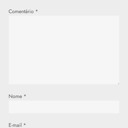
ç
Comentário
*
ã
o
d
e
P
o
Nome
*
s
t
E-mail
*