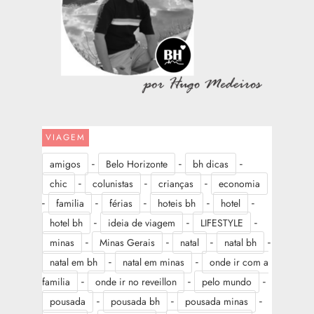
VIAGEM
-
-
-
amigos
Belo Horizonte
bh dicas
-
-
-
chic
colunistas
crianças
economia
-
-
-
-
-
familia
férias
hoteis bh
hotel
-
-
-
hotel bh
ideia de viagem
LIFESTYLE
-
-
-
-
minas
Minas Gerais
natal
natal bh
-
-
natal em bh
natal em minas
onde ir com a
-
-
-
familia
onde ir no reveillon
pelo mundo
-
-
-
pousada
pousada bh
pousada minas