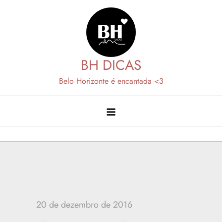
Skip
to
content
BH DICAS
Belo Horizonte é encantada <3