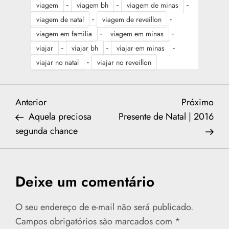
-
-
-
viagem
viagem bh
viagem de minas
-
-
viagem de natal
viagem de reveillon
-
-
viagem em familia
viagem em minas
-
-
-
viajar
viajar bh
viajar em minas
-
viajar no natal
viajar no reveillon
N
Previous
Nex
Anterior
Próximo
Post
Post
Aquela preciosa
Presente de Natal | 2016
a
segunda chance
v
e
Deixe um comentário
g
O seu endereço de e-mail não será publicado.
a
Campos obrigatórios são marcados com
*